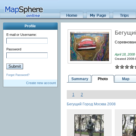
Profile
Бегущи
E-mail or Username:
Соревнован
Password
April 18, 2008
Created 2008-
Forgot Password?
Summary
Photo
Map
Create new account
1
2
Бегущий Город Москва 2008