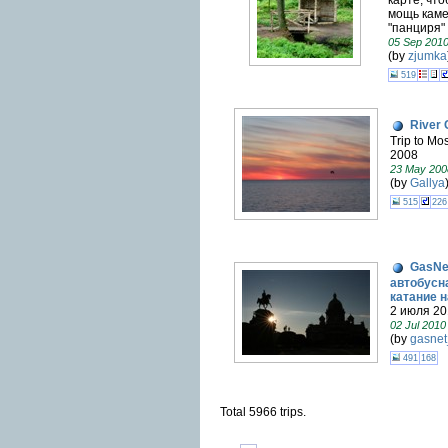
мощь каме
"панциря" 
05 Sep 201
(by
zjumka
519
River 
Trip to Mo
2008
23 May 200
(by
Gallya
515
226
GasNe
автобусн
катание 
2 июля 201
02 Jul 2010
(by
gasnet
491
168
Total 5966 trips.