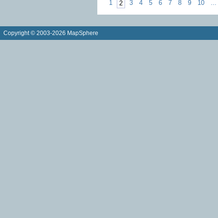
1
3
4
5
6
7
8
9
10
...
2
Copyright © 2003-2026 MapSphere