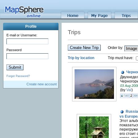
Profile
Trips
E-mail or Username:
Create New Trip
Order by:
Password
Trip by location
Trip must have:
Черно
Forgot Password?
Двухнедел
Черногор
Create new account
03 Aug 200
(by
Val
)
540
398
Russia
vs Europe
Этот альб
показатьс
перегруже
его стоит 
карте, чт